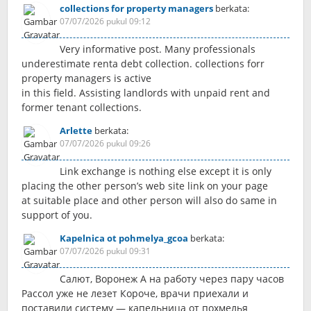
collections for property managers
berkata:
07/07/2026 pukul 09:12
Very informative post. Many professionals
underestimate renta debt collection. collections forr
property managers is active
in this field. Assisting landlords with unpaid rent and
former tenant collections.
Arlette
berkata:
07/07/2026 pukul 09:26
Link exchange is nothing else except it is only
placing the other person’s web site link on your page
at suitable place and other person will also do same in
support of you.
Kapelnica ot pohmelya_gcoa
berkata:
07/07/2026 pukul 09:31
Салют, Воронеж А на работу через пару часов
Рассол уже не лезет Короче, врачи приехали и
поставили систему — капельница от похмелья