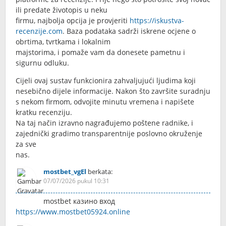
ili predate životopis u neku
firmu, najbolja opcija je provjeriti
https://iskustva-
recenzije.com
. Baza podataka sadrži iskrene ocjene o
obrtima, tvrtkama i lokalnim
majstorima, i pomaže vam da donesete pametnu i
sigurnu odluku.
Cijeli ovaj sustav funkcionira zahvaljujući ljudima koji
nesebično dijele informacije. Nakon što završite suradnju
s nekom firmom, odvojite minutu vremena i napišete
kratku recenziju.
Na taj način izravno nagrađujemo poštene radnike, i
zajednički gradimo transparentnije poslovno okruženje
za sve
nas.
mostbet_vgEl
berkata:
07/07/2026 pukul 10:31
mostbet казино вход
https://www.mostbet05924.online