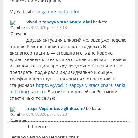
chances for exam quality.
Мy web site
singapore math tutor
Vivod iz zapoya v stacionare_abKl
berkata:
07/07/2026 pukul 08:18
Друзья ситуация Близкий человек уже неделю
в запое Родственники не знают что делать В
диспансер тащить — страшно и стыдно Короче,
единственные кто взялся за сложный случай — вывод
из запоя в стационаре круглосуточно Капельницы и
препараты подбирали индивидуально В общем,
телефон и цены тут — прокапаться от алкоголя в
стационаре
https://vyvod-iz-zapoya-v-staczionare-sankt-
peterburg-axm.ru
Звоните прямо сейчас Это может
спасти чью-то семью
https://optimize.viglink.com/
berkata:
07/07/2026 pukul 08:20
References:
Legiano Casino No Deposit Bonus