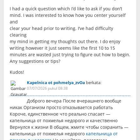
I had a quick question which I’d like to ask if you don’t
mind. I was interested to know how you center yourself
and
clear your head prior to writing. I’ve had difficulty
clearing
my mind in getting my thoughts out there. I do enjoy
writing however it just seems like the first 10 to 15
minutes are wasted just trying to figure out how to begin.
Any suggestions or tips?
Kudos!
Kapelnica ot pohmelya_zvOa
berkata:
07/07/2026 pukul 08:38
Доброго вечера После вчерашнего вообще
никак Организм просто отказывается работать
Короче, единственное что реально спасает —
капельница от похмелья недорого и качественно
Вернулся к жизни В общем, жмите чтобы сохранить —
капельница от похмелья недорого
капельница от