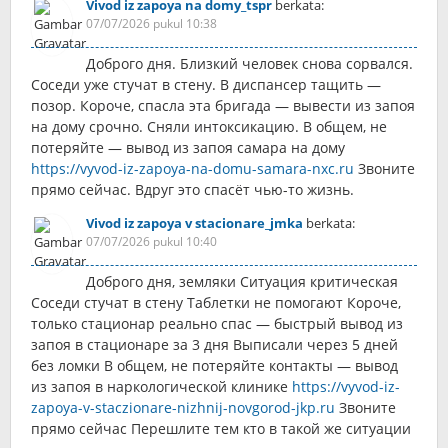
Vivod iz zapoya na domy_tspr
berkata:
07/07/2026 pukul 10:38
Доброго дня. Близкий человек снова сорвался.
Соседи уже стучат в стену. В диспансер тащить —
позор. Короче, спасла эта бригада — вывести из запоя
на дому срочно. Сняли интоксикацию. В общем, не
потеряйте — вывод из запоя самара на дому
https://vyvod-iz-zapoya-na-domu-samara-nxc.ru
Звоните
прямо сейчас. Вдруг это спасёт чью-то жизнь.
Vivod iz zapoya v stacionare_jmka
berkata:
07/07/2026 pukul 10:40
Доброго дня, земляки Ситуация критическая
Соседи стучат в стену Таблетки не помогают Короче,
только стационар реально спас — быстрый вывод из
запоя в стационаре за 3 дня Выписали через 5 дней
без ломки В общем, не потеряйте контакты — вывод
из запоя в наркологической клинике
https://vyvod-iz-
zapoya-v-staczionare-nizhnij-novgorod-jkp.ru
Звоните
прямо сейчас Перешлите тем кто в такой же ситуации