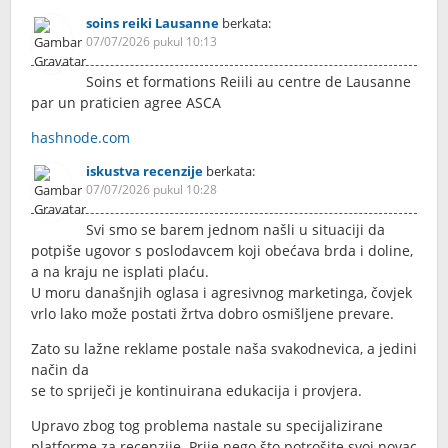
soins reiki Lausanne
berkata:
07/07/2026 pukul 10:13
Soins et formations Reiili au centre de Lausanne
par un praticien agree ASCA
hashnode.com
iskustva recenzije
berkata:
07/07/2026 pukul 10:28
Svi smo se barem jednom našli u situaciji da
potpiše ugovor s poslodavcem koji obećava brda i doline,
a na kraju ne isplati plaću.
U moru današnjih oglasa i agresivnog marketinga, čovjek
vrlo lako može postati žrtva dobro osmišljene prevare.
Zato su lažne reklame postale naša svakodnevica, a jedini
način da
se to spriječi je kontinuirana edukacija i provjera.
Upravo zbog tog problema nastale su specijalizirane
platforme za recenzije. Prije nego što potrošite svoj novac