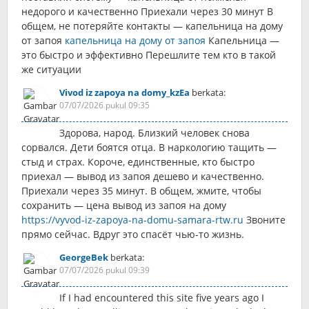
недорого и качественно Приехали через 30 минут В
общем, не потеряйте контакты — капельница на дому
от запоя
капельница на дому от запоя
Капельница —
это быстро и эффективно Перешлите тем кто в такой
же ситуации
Vivod iz zapoya na domy_kzEa
berkata:
07/07/2026 pukul 09:35
Здорова, народ. Близкий человек снова
сорвался. Дети боятся отца. В наркологию тащить —
стыд и страх. Короче, единственные, кто быстро
приехал — вывод из запоя дешево и качественно.
Приехали через 35 минут. В общем, жмите, чтобы
сохранить — цена вывод из запоя на дому
https://vyvod-iz-zapoya-na-domu-samara-rtw.ru
Звоните
прямо сейчас. Вдруг это спасёт чью-то жизнь.
GeorgeBek
berkata:
07/07/2026 pukul 09:39
If I had encountered this site five years ago I