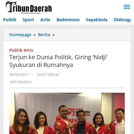
Lewati
ke
konten
Politik
Sport
Artis
Badminton
Sepakbola
Olahraga 
Homepage
»
Berita
»
Terjun
ke
Dunia
Politik Artis
Politik,
Terjun ke Dunia Politik, Giring ‘Nidji’
Giring
Syukuran di Rumahnya
'Nidji'
Syukuran
08/09/2017
oleh
-
73537 Dilihat
di
Redaksi
oleh
Redaksi
Rumahnya