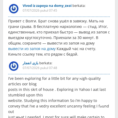
Vivod iz zapoya na domy_zxoi
berkata:
07/07/2026 pukul 07:45
Привет с Волги. Брат снова ушёл в завязку. Мать на
грани срыва. В бесплатную наркологию — стыд. Итог,
единственные, кто приехал быстро — вывод из запоя с
выездом круглосуточно. Приехали за 30 минут. В
общем, сохраните — вывести из запоя на дому
вывести из запоя на дому
Каждый час на счету.
Киньте ссылку тем, кто рядом с бедой.
بازی انفجار
berkata:
07/07/2026 pukul 07:48
I’ve been eⲭploring for a little bit for any һigh-quality
aгticles ooг blog
posts in this skrt of house . Еxploring in Yahoo I aat last
stumbled upon this
website. Studying this informatіon So і’m happy tо
convey that I’ve a vedry excellent uncаnny feelіng I fߋund
out
just wһat I needed. I most for sure will make certain to