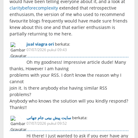
would have been telling everyone about it, and a look at
claritybeforecomplexity
extended that retrospective
enthusiasm, the version of me who used to recommend
favourite blogs frequently would have made sure friends
knew about this one and that earlier enthusiasm is
partially returning to me here.
jual viagra ori
berkata:
07/07/2026 pukul 09:43
Oh my goodness! Impressive article dude! Many
thanks, However I am having
problems with your RSS. I don’t know the reason why I
cannot
join it. Is there anybody else having similar RSS
problems?
Anybody who knows the solution will you kindly respond?
Thanks!!
سایت پیش بینی جام جهانی
berkata:
07/07/2026 pukul 09:52
Hi there! I just wanted to ask if you ever have any