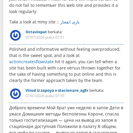
do not fail to rememЬer this web site and provides it a
look regularly.
Take a look at mmy site ::
بازی انفجار
Octaviopat
berkata:
07/07/2026 pukul 07:51
Polished and informative without feeling overproduced,
that is the sweet spot, and a look at
actioncreatesflowstate
hit it again, you can tell when a
site has been built with care versus thrown together for
the sake of having something to put online and this is
clearly the former approach taken by the team.
Vivod iz zapoya v stacionare_xgEr
berkata:
07/07/2026 pukul 07:55
Доброго времени Мой брат уже неделю в запое Дети в
ужасе Домашние методы бесполезны Короче, спасла
только госпитализация — цена на вывод из запоя в
стационаре доступная Положили в палату В общем,
вся инфа по ссылке — вывод из запоя в стационаре