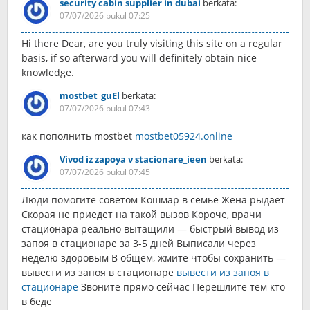
security cabin supplier in dubai
berkata:
07/07/2026 pukul 07:25
Hi there Dear, are you truly visiting this site on a regular
basis, if so afterward you will definitely obtain nice
knowledge.
mostbet_guEl
berkata:
07/07/2026 pukul 07:43
как пополнить mostbet
mostbet05924.online
Vivod iz zapoya v stacionare_ieen
berkata:
07/07/2026 pukul 07:45
Люди помогите советом Кошмар в семье Жена рыдает
Скорая не приедет на такой вызов Короче, врачи
стационара реально вытащили — быстрый вывод из
запоя в стационаре за 3-5 дней Выписали через
неделю здоровым В общем, жмите чтобы сохранить —
вывести из запоя в стационаре
вывести из запоя в
стационаре
Звоните прямо сейчас Перешлите тем кто
в беде