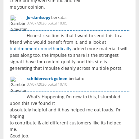
check out my web site too and tell
me your opinion.
JordanIsopy
berkata:
07/07/2026 pukul 10:05
Honest reaction is that I want to send this to a
friend who would benefit from it, and a look at
buildmomentummethodically
added more material I will
pass along too, the impulse to share is the strongest
signal I have for content quality and this site is
generating that impulse cleanly across multiple posts.
schilderwerk geleen
berkata:
07/07/2026 pukul 10:10
What’s Happening i’m new to this, I stumbled
upon this I’ve found It
absolutely helpful and it has helped me out loads. I’m
hoping
to contribute & aid different customers like its helped
me.
Good job.